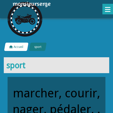
monsieurserge
Accueil
sport
sport
marcher, courir,
nager, pédaler, .